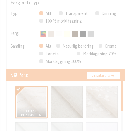
Färg och typ
Typ:
Allt
Transparent
Dimning
100 % mörkläggning
Färg:
Samling:
Allt
Naturlig beröring
Crema
Loneta
Mörkläggning 70%
Mörkläggning 100%
Välj färg
beställa prover
NATURLIG
BERÖRING 14