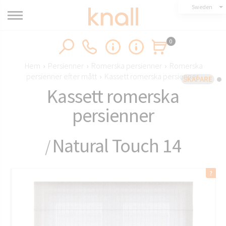
Sweden
0
Hem
›
Persienner
›
Romerska persienner
›
Romerska
persienner efter mått
›
Kassett romerska persienner
SKAPARE
Kassett romerska
persienner
Natural Touch 14
/