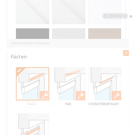
ALTERNATIV
Valde [nu] från [alla] alla
Fästen
VÄGG
TAK
I FÖNSTERURTAGET