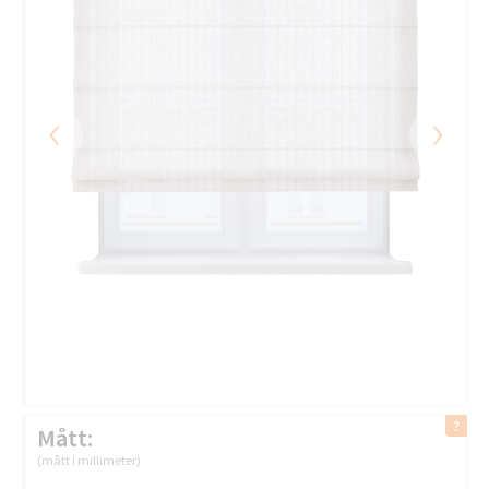
‹
›
Mått:
(mått i millimeter)