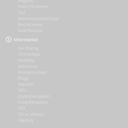
Myggnät
Fakro Persienner
fast
monteringsanvisningar
Beställ prover
Knall Youtube
Information
Om företag
förordningar
Sändning
Returnerar
Kontaktnummer
Blogg
Rabatter
Mått
Inspirationsgalleri
integritetspolicy
FAQ
För en arkitekt
Uppdrag