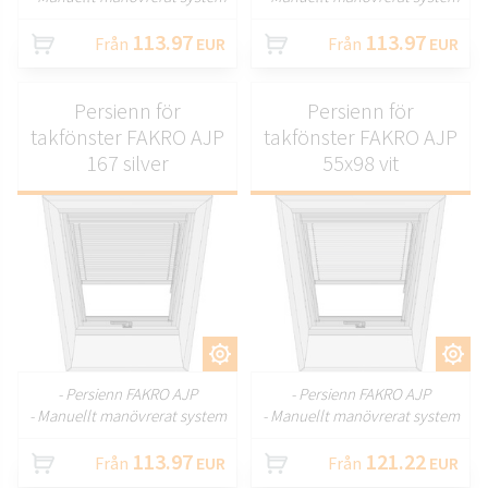
113.97
113.97
Från
EUR
Från
EUR
Persienn för
Persienn för
takfönster FAKRO AJP
takfönster FAKRO AJP
167 silver
55x98 vit
ANPASSA
ANPASSA
- Persienn FAKRO AJP
- Persienn FAKRO AJP
- Manuellt manövrerat system
- Manuellt manövrerat system
113.97
121.22
Från
EUR
Från
EUR