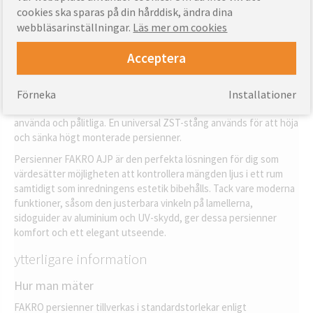
Sekretess: AJP persienner skyddar interiören från nyfikna ögon
cookies ska sparas på din hårddisk, ändra dina
utan att nämnvärt begränsa ljuset.
webbläsarinställningar.
Läs mer om cookies
UV-skydd: Persiennerna skyddar effektivt interiören från
skadlig UV-strålning.
Acceptera
Inredning: Med sin eleganta design gör AJP persienner en
utmärkt dekoration för alla interiörer.
Förneka
Installationer
AJP persienner är manuellt manövrerade, vilket gör dem enkla att
använda och pålitliga. En universal ZST-stång används för att höja
och sänka högt monterade persienner.
Persienner FAKRO AJP är den perfekta lösningen för dig som
värdesätter möjligheten att kontrollera mängden ljus i ett rum
samtidigt som inredningens estetik bibehålls. Tack vare moderna
funktioner, såsom den justerbara vinkeln på lamellerna,
sidoguider av aluminium och UV-skydd, ger dessa persienner
komfort och ett elegant utseende.
ytterligare information
Hur man mäter
FAKRO persienner tillverkas i standardstorlekar enligt