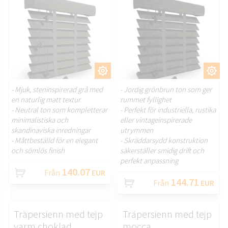
ANPASSA.
ANPASSA.
- Mjuk, steninspirerad grå med
- Jordig grönbrun ton som ger
en naturlig matt textur
rummet fyllighet
- Neutral ton som kompletterar
- Perfekt för industriella, rustika
minimalistiska och
eller vintageinspirerade
skandinaviska inredningar
utrymmen
- Måttbeställd för en elegant
- Skräddarsydd konstruktion
och sömlös finish
säkerställer smidig drift och
perfekt anpassning
140.07
Från
EUR
144.71
Från
EUR
Träpersienn med tejp
Träpersienn med tejp
varm choklad
mocca