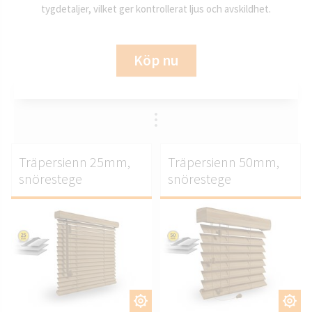
tygdetaljer, vilket ger kontrollerat ljus och avskildhet.
Köp nu
Träpersienn 25mm,
Träpersienn 50mm,
snörestege
snörestege
ANPASSA.
ANPASSA.