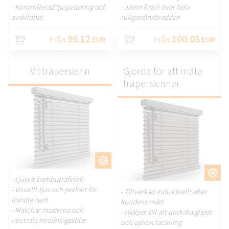
- Kontrollerad ljusjustering och
- Jämn finish över hela
avskildhet
rullgardinsbredden
95.12
100.05
Från
EUR
Från
EUR
Vit träpersienn
Gjorda för att mäta
träpersienner
ANPASSA.
ANPASSA.
- Ljusvit bambuträfinish
- Visuellt ljus och perfekt för
- Tillverkad individuellt efter
mindre rum
kundens mått
- Matchar moderna och
- Hjälper till att undvika glipor
neutrala inredningsstilar
och ojämn täckning