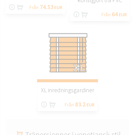
74.53
Från
EUR
64
Från
EUR
XL inredningsgardiner
83.2
Från
EUR
Träpersienner i venetiansk stil