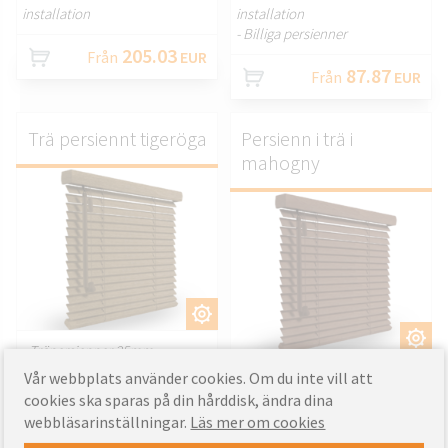
installation
installation
- Billiga persienner
205.03
Från
EUR
87.87
Från
EUR
Trä persiennt tigeröga
Persienn i trä i
mahogny
ANPASSA.
ANPASSA.
- Träpersienner 25mm
- Skräddarsydd produkt
- Träpersienner 25mm
Vår webbplats använder cookies. Om du inte vill att
- Enkel DIY icke-invasiv
- Skräddarsydd produkt
cookies ska sparas på din hårddisk, ändra dina
installation
- Enkel DIY icke-invasiv
webbläsarinställningar.
Läs mer om cookies
installation