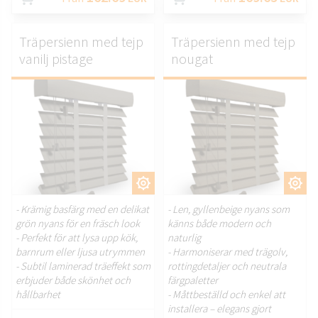
Träpersienn med tejp
Träpersienn med tejp
vanilj pistage
nougat
ANPASSA.
ANPASSA.
- Krämig basfärg med en delikat
- Len, gyllenbeige nyans som
grön nyans för en fräsch look
känns både modern och
- Perfekt för att lysa upp kök,
naturlig
barnrum eller ljusa utrymmen
- Harmoniserar med trägolv,
- Subtil laminerad träeffekt som
rottingdetaljer och neutrala
erbjuder både skönhet och
färgpaletter
hållbarhet
- Måttbeställd och enkel att
installera – elegans gjort