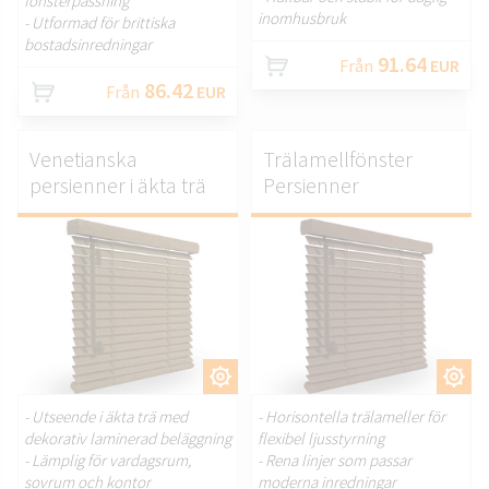
fönsterpassning
inomhusbruk
- Utformad för brittiska
bostadsinredningar
91.64
Från
EUR
86.42
Från
EUR
Venetianska
Trälamellfönster
persienner i äkta trä
Persienner
ANPASSA.
ANPASSA.
- Utseende i äkta trä med
- Horisontella trälameller för
dekorativ laminerad beläggning
flexibel ljusstyrning
- Lämplig för vardagsrum,
- Rena linjer som passar
sovrum och kontor
moderna inredningar