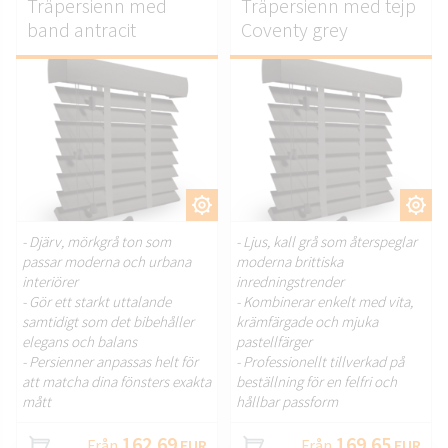
Träpersienn med
Träpersienn med tejp
band antracit
Coventy grey
ANPASSA.
ANPASSA.
- Djärv, mörkgrå ton som
- Ljus, kall grå som återspeglar
passar moderna och urbana
moderna brittiska
interiörer
inredningstrender
- Gör ett starkt uttalande
- Kombinerar enkelt med vita,
samtidigt som det bibehåller
krämfärgade och mjuka
elegans och balans
pastellfärger
- Persienner anpassas helt för
- Professionellt tillverkad på
att matcha dina fönsters exakta
beställning för en felfri och
mått
hållbar passform
162.69
169.65
Från
EUR
Från
EUR