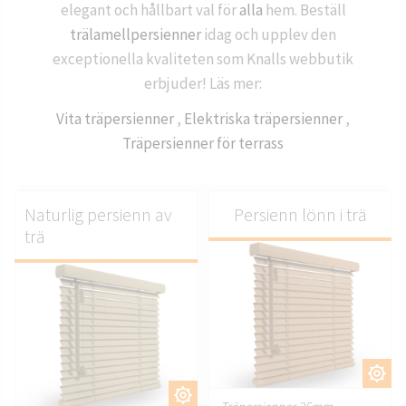
elegant och hållbart val för
alla
hem. Beställ
trälamellpersienner
idag och upplev den
exceptionella kvaliteten som Knalls webbutik
erbjuder! Läs mer:
Vita träpersienner
,
Elektriska träpersienner
,
Träpersienner för terrass
Naturlig persienn av
Persienn lönn i trä
trä
ANPASSA.
ANPASSA.