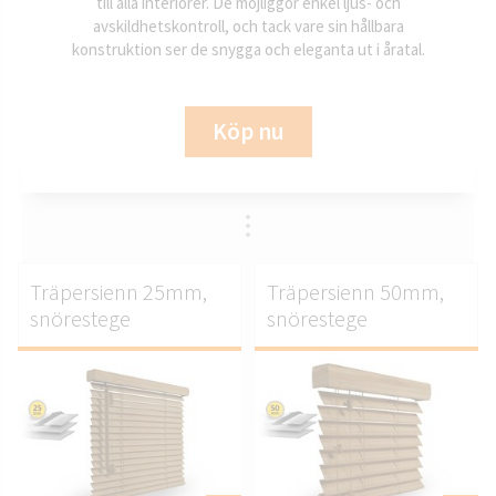
till alla interiörer. De möjliggör enkel ljus- och
avskildhetskontroll, och tack vare sin hållbara
konstruktion ser de snygga och eleganta ut i åratal.
Köp nu
Träpersienn 25mm,
Träpersienn 50mm,
snörestege
snörestege