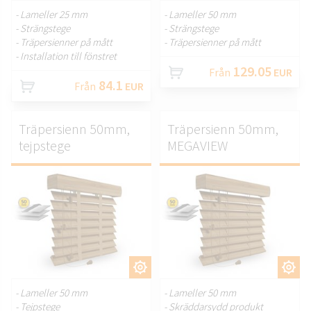
- Lameller 25 mm
- Lameller 50 mm
- Strängstege
- Strängstege
- Träpersienner på mått
- Träpersienner på mått
- Installation till fönstret
129.05
Från
EUR
84.1
Från
EUR
Träpersienn 50mm,
Träpersienn 50mm,
tejpstege
MEGAVIEW
ANPASSA.
ANPASSA.
- Lameller 50 mm
- Lameller 50 mm
- Tejpstege
- Skräddarsydd produkt