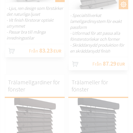
ANPASSA.
- Ljus, ren design som förstärker
det naturliga ljuset
- Specialtillverkat
- Vit finish förstorar optiskt
lamellgardinsystem för exakt
utrymmet
passform
- Passar bra till många
- Utformad för att passa alla
inredningsstilar
fönsterstorlekar och former
- Skräddarsydd produktion för
83.23
Från
EUR
en skräddarsydd finish
87.29
Från
EUR
Trälamellgardiner för
Trälameller för
fönster
fönster