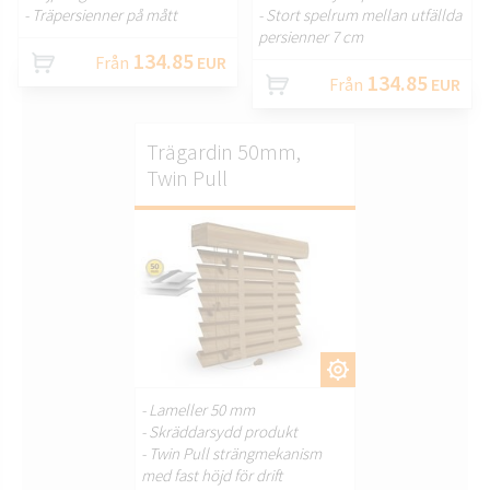
- Träpersienner på mått
- Stort spelrum mellan utfällda
persienner 7 cm
134.85
Från
EUR
134.85
Från
EUR
Trägardin 50mm,
Twin Pull
ANPASSA.
- Lameller 50 mm
- Skräddarsydd produkt
- Twin Pull strängmekanism
med fast höjd för drift