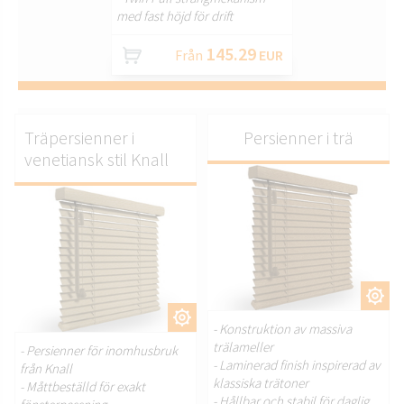
med fast höjd för drift
145.29
Från
EUR
Träpersienner i
Persienner i trä
venetiansk stil Knall
ANPASSA.
ANPASSA.
- Konstruktion av massiva
trälameller
- Persienner för inomhusbruk
- Laminerad finish inspirerad av
från Knall
klassiska trätoner
- Måttbeställd för exakt
- Hållbar och stabil för daglig