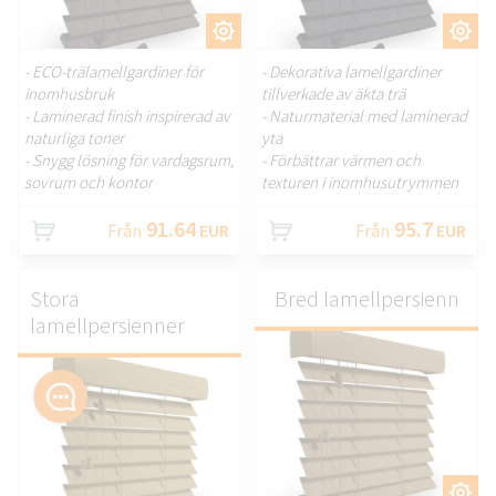
ANPASSA.
ANPASSA.
- ECO-trälamellgardiner för
- Dekorativa lamellgardiner
inomhusbruk
tillverkade av äkta trä
- Laminerad finish inspirerad av
- Naturmaterial med laminerad
naturliga toner
yta
- Snygg lösning för vardagsrum,
- Förbättrar värmen och
sovrum och kontor
texturen i inomhusutrymmen
91.64
95.7
Från
EUR
Från
EUR
Stora
Bred lamellpersienn
lamellpersienner
ANPASSA.