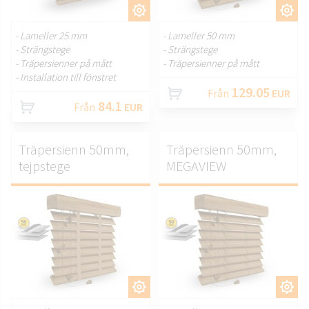
ANPASSA.
ANPASSA.
- Lameller 25 mm
- Lameller 50 mm
- Strängstege
- Strängstege
- Träpersienner på mått
- Träpersienner på mått
- Installation till fönstret
129.05
Från
EUR
84.1
Från
EUR
Träpersienn 50mm,
Träpersienn 50mm,
tejpstege
MEGAVIEW
ANPASSA.
ANPASSA.