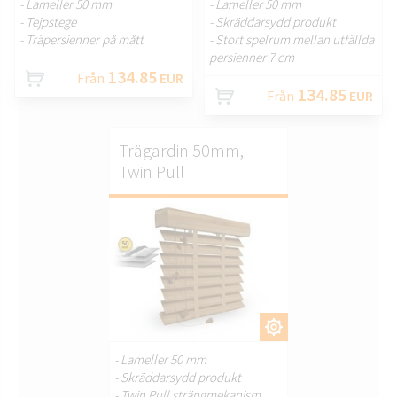
- Lameller 50 mm
- Lameller 50 mm
- Tejpstege
- Skräddarsydd produkt
- Träpersienner på mått
- Stort spelrum mellan utfällda
persienner 7 cm
134.85
Från
EUR
134.85
Från
EUR
Trägardin 50mm,
Twin Pull
ANPASSA.
- Lameller 50 mm
- Skräddarsydd produkt
- Twin Pull strängmekanism