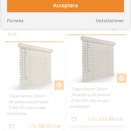
91.64
Från
EUR
Acceptera
91.93
Från
EUR
Förneka
Installationer
Trä persienn vitkalkad
Persienn i trä rökgrå
lind
ANPASSA.
ANPASSA.
- Träpersienner 25mm
- Skräddarsydd produkt
- Träpersienner 25mm
- Enkel DIY icke-invasiv
- Skräddarsydd produkt
installation
- Enkel DIY icke-invasiv
installation
102.66
Från
EUR
98.02
Från
EUR