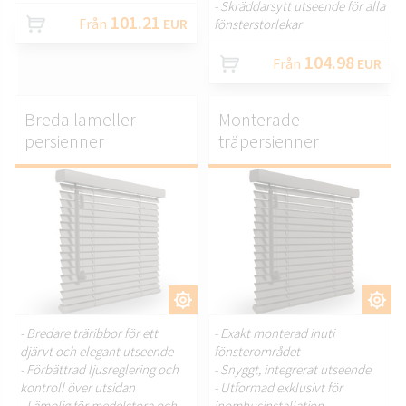
- Skräddarsytt utseende för alla
101.21
Från
EUR
fönsterstorlekar
104.98
Från
EUR
Breda lameller
Monterade
persienner
träpersienner
ANPASSA.
ANPASSA.
- Bredare träribbor för ett
- Exakt monterad inuti
djärvt och elegant utseende
fönsterområdet
- Förbättrad ljusreglering och
- Snyggt, integrerat utseende
kontroll över utsidan
- Utformad exklusivt för
- Lämplig för medelstora och
inomhusinstallation