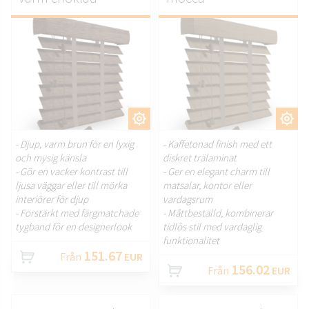
ANPASSA.
ANPASSA.
- Djup, varm brun för en lyxig
- Kaffetonad finish med ett
och mysig känsla
diskret trälaminat
- Gör en vacker kontrast till
- Ger en elegant charm till
ljusa väggar eller till mörka
matsalar, kontor eller
interiörer för djup
vardagsrum
- Förstärkt med färgmatchade
- Måttbeställd, kombinerar
tygband för en designerlook
tidlös stil med vardaglig
funktionalitet
151.67
Från
EUR
156.02
Från
EUR