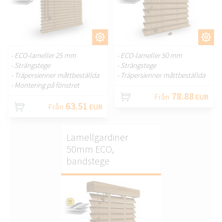
ANPASSA.
ANPASSA.
- ECO-lameller 25 mm
- ECO-lameller 50 mm
- Strängstege
- Strängstege
- Träpersienner måttbeställda
- Träpersienner måttbeställda
- Montering på fönstret
78.88
Från
EUR
63.51
Från
EUR
Lamellgardiner
50mm ECO,
bandstege