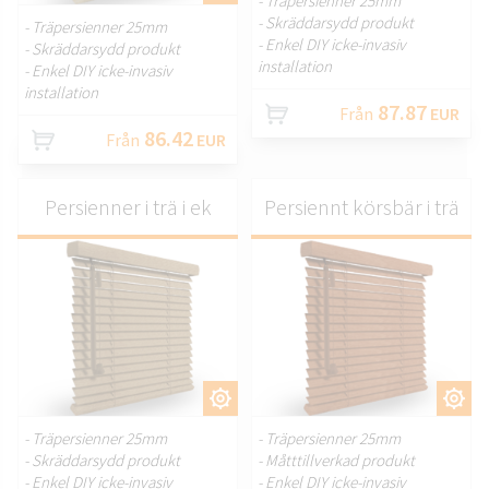
- Träpersienner 25mm
- Skräddarsydd produkt
- Träpersienner 25mm
- Enkel DIY icke-invasiv
- Skräddarsydd produkt
installation
- Enkel DIY icke-invasiv
installation
87.87
Från
EUR
86.42
Från
EUR
Persienner i trä i ek
Persiennt körsbär i trä
ANPASSA.
ANPASSA.
- Träpersienner 25mm
- Träpersienner 25mm
- Skräddarsydd produkt
- Måtttillverkad produkt
- Enkel DIY icke-invasiv
- Enkel DIY icke-invasiv