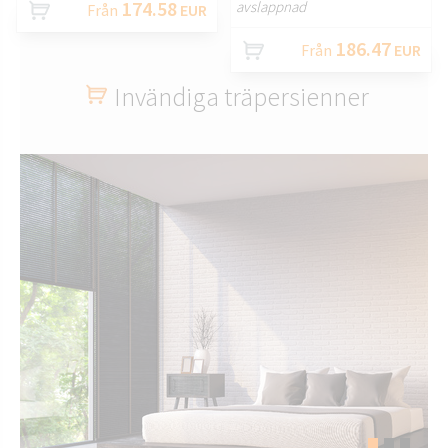
174.58
avslappnad
Från
EUR
186.47
Från
EUR
Invändiga träpersienner