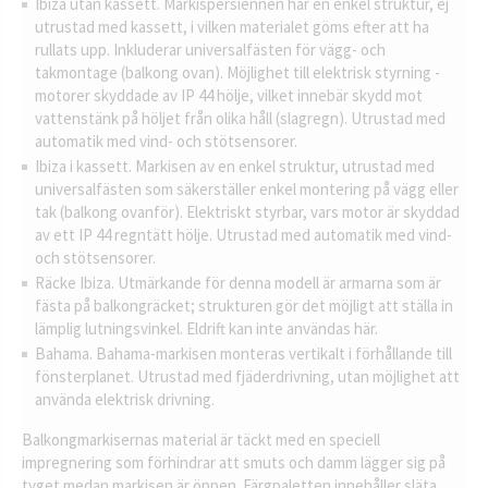
Ibiza utan kassett. Markispersiennen har en enkel struktur, ej
utrustad med kassett, i vilken materialet göms efter att ha
rullats upp. Inkluderar universalfästen för vägg- och
takmontage (balkong ovan). Möjlighet till elektrisk styrning -
motorer skyddade av IP 44 hölje, vilket innebär skydd mot
vattenstänk på höljet från olika håll (slagregn). Utrustad med
automatik med vind- och stötsensorer.
Ibiza i kassett. Markisen av en enkel struktur, utrustad med
universalfästen som säkerställer enkel montering på vägg eller
tak (balkong ovanför). Elektriskt styrbar, vars motor är skyddad
av ett IP 44 regntätt hölje. Utrustad med automatik med vind-
och stötsensorer.
Räcke Ibiza. Utmärkande för denna modell är armarna som är
fästa på balkongräcket; strukturen gör det möjligt att ställa in
lämplig lutningsvinkel. Eldrift kan inte användas här.
Bahama. Bahama-markisen monteras vertikalt i förhållande till
fönsterplanet. Utrustad med fjäderdrivning, utan möjlighet att
använda elektrisk drivning.
Balkongmarkisernas material är täckt med en speciell
impregnering som förhindrar att smuts och damm lägger sig på
tyget medan markisen är öppen. Färgpaletten innehåller släta