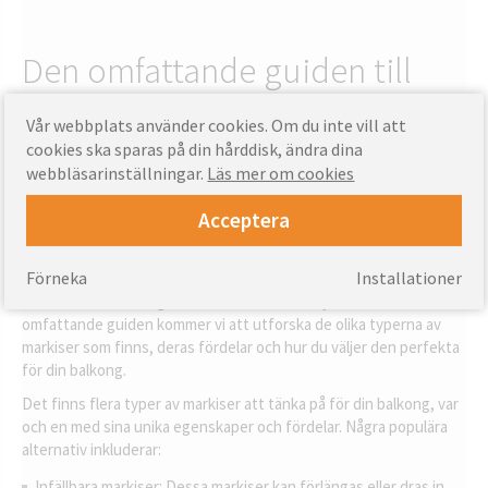
Den omfattande guiden till
balkongmarkiser: Förbättra
Vår webbplats använder cookies. Om du inte vill att
ditt utomhusutrymme
cookies ska sparas på din hårddisk, ändra dina
webbläsarinställningar.
Läs mer om cookies
När det gäller att maximera potentialen på din balkong är ett av
Acceptera
de mest effektiva sätten att göra det genom att installera en
högkvalitativ markis. Kvalitetsutfällbara balkongmarkiser ger inte
Förneka
Installationer
bara skugga och skydd mot väder och vind, utan de ger också en
touch av stil och elegans till ditt utomhusutrymme. I den här
omfattande guiden kommer vi att utforska de olika typerna av
markiser som finns, deras fördelar och hur du väljer den perfekta
för din balkong.
Det finns flera typer av markiser att tänka på för din balkong, var
och en med sina unika egenskaper och fördelar. Några populära
alternativ inkluderar:
Infällbara markiser: Dessa markiser kan förlängas eller dras in