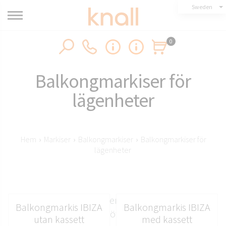
Sweden
0
Balkongmarkiser för
lägenheter
Hem
›
Markiser
›
Balkongmarkiser
›
Balkongmarkiser för
lägenheter
Knalls balkongmarkiser för flerbostadshus är
Balkongmarkis IBIZA
Balkongmarkis IBIZA
skräddarsydda för att möta de specifika behoven i
utan kassett
med kassett