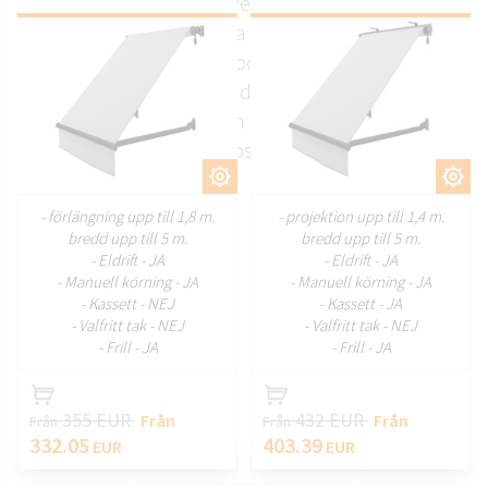
stadslivet. De minskar överdrivet solljus, hjälper till
att upprätthålla en behagligare
inomhustemperatur och gör balkonger mer
användbara under hela dagen. Deras rena design
och exakta passform gör att de smälter in
naturligt med bostadshusfasader.
ANPASSA
ANPASSA
- förlängning upp till 1,8 m.
- projektion upp till 1,4 m.
bredd upp till 5 m.
bredd upp till 5 m.
- Eldrift - JA
- Eldrift - JA
- Manuell körning - JA
- Manuell körning - JA
- Kassett - NEJ
- Kassett - JA
- Valfritt tak - NEJ
- Valfritt tak - NEJ
- Frill - JA
- Frill - JA
355 EUR
432 EUR
Från
Från
Från
Från
332.05
403.39
EUR
EUR