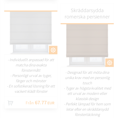
Skräddarsydda
romerska persienner
ANPASSA
- Individuellt anpassad för att
ANPASSA
matcha dina exakta
fönstermått
- Designad för att möta dina
- Personligt urval av tyger,
unika krav med en personlig
färger och mönster
touch
- En sofistikerad lösning för ett
- Tyger av högsta kvalitet med
vackert klädt fönster
ett urval av modern eller
klassisk design
67.77
Från
EUR
- Perfekt lämpad för hem som
letar efter en skräddarsydd
fönstertäckning