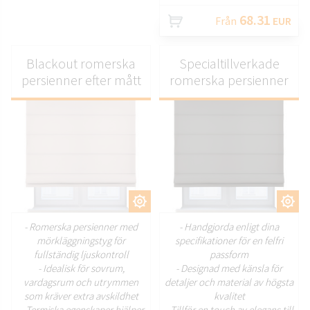
68.31
Från
EUR
Blackout romerska
Specialtillverkade
persienner efter mått
romerska persienner
ANPASSA
ANPASSA
- Romerska persienner med
- Handgjorda enligt dina
mörkläggningstyg för
specifikationer för en felfri
fullständig ljuskontroll
passform
- Idealisk för sovrum,
- Designad med känsla för
vardagsrum och utrymmen
detaljer och material av högsta
som kräver extra avskildhet
kvalitet
– Termiska egenskaper hjälper
- Tillför en touch av elegans till