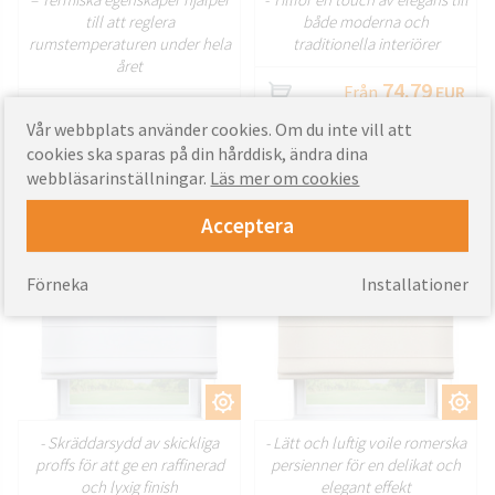
till att reglera
både moderna och
rumstemperaturen under hela
traditionella interiörer
året
74.79
Från
EUR
71.55
Från
EUR
Vår webbplats använder cookies. Om du inte vill att
cookies ska sparas på din hårddisk, ändra dina
webbläsarinställningar.
Läs mer om cookies
Handgjorda
Voile romerska
romerska persienner
persienner efter mått
Acceptera
Förneka
Installationer
ANPASSA
ANPASSA
- Skräddarsydd av skickliga
- Lätt och luftig voile romerska
proffs för att ge en raffinerad
persienner för en delikat och
och lyxig finish
elegant effekt