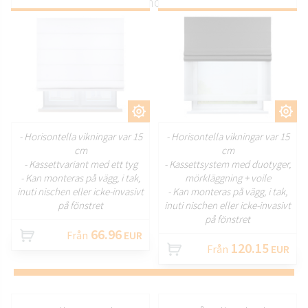
handgjorda för din individuella beställning
ANPASSA
ANPASSA
- Horisontella vikningar var 15
- Horisontella vikningar var 15
cm
cm
- Kassettvariant med ett tyg
- Kassettsystem med duotyger,
- Kan monteras på vägg, i tak,
mörkläggning + voile
inuti nischen eller icke-invasivt
- Kan monteras på vägg, i tak,
på fönstret
inuti nischen eller icke-invasivt
på fönstret
66.96
Från
EUR
120.15
Från
EUR