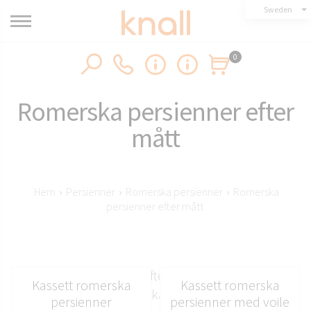
Sweden
0
Romerska persienner efter
mått
Hem
›
Persienner
›
Romerska persienner
›
Romerska
persienner efter mått
Romerska persienner efter mått - Högsta kvalitet
Kassett romerska
Kassett romerska
skräddarsydda romerska persienner från Knall,
persienner
persienner med voile