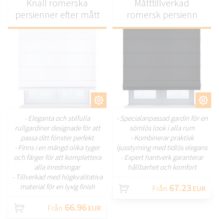
Knall romerska
Måtttillverkad
persienner efter mått
romersk persienn
ANPASSA
ANPASSA
- Eleganta och stilfulla
- Specialanpassad gardin för en
rullgardiner designade för att
sömlös look i alla rum
passa ditt fönster perfekt
- Kombinerar praktisk
- Finns i en mängd olika tyger
ljusstyrning med tidlös elegans
och färger för att komplettera
- Expert hantverk garanterar
alla inredningar
hållbarhet och komfort
- Tillverkad med högkvalitativa
67.23
material för en lyxig finish
Från
EUR
66.96
Från
EUR