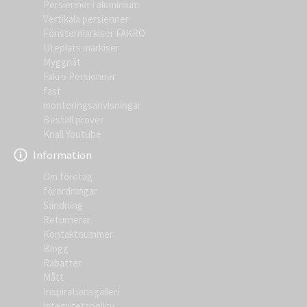
Persienner i aluminium
Vertikala persienner
Fönstermarkiser FAKRO
Uteplats markiser
Myggnät
Fakro Persienner
fast
monteringsanvisningar
Beställ prover
Knall Youtube
Information
Om företag
förordningar
Sändning
Returnerar
Kontaktnummer
Blogg
Rabatter
Mått
Inspirationsgalleri
integritetspolicy