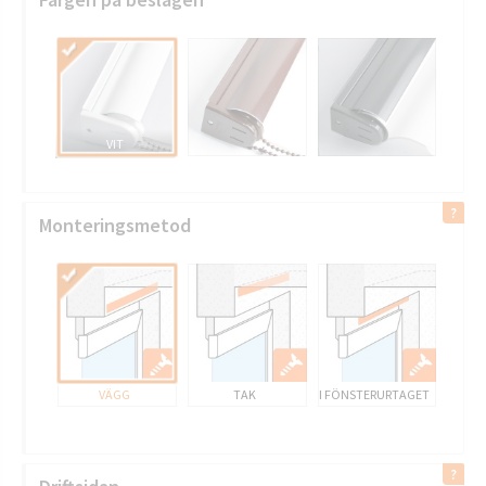
VIT
Monteringsmetod
BS-010 GUL
VÄGG
TAK
I FÖNSTERURTAGET