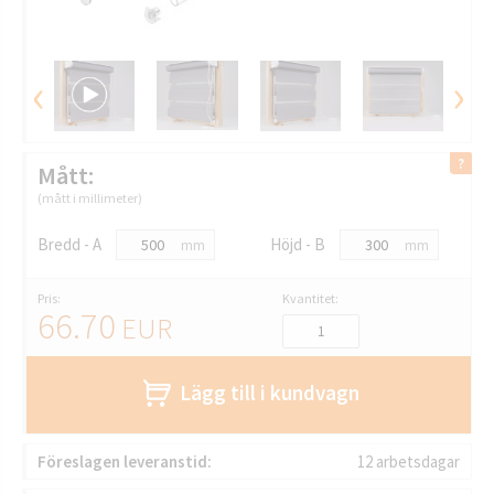
‹
›
Mått:
(mått i millimeter)
Bredd - A
Höjd - B
mm
mm
Pris:
Kvantitet:
66.70
EUR
Lägg till i kundvagn
Föreslagen leveranstid:
12 arbetsdagar