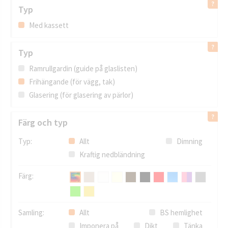
Typ
Med kassett
Typ
Ramrullgardin (guide på glaslisten)
Frihängande (för vägg, tak)
Glasering (för glasering av pärlor)
Färg och typ
Typ:
Allt
Dimning
Kraftig nedbländning
Färg:
Samling:
Allt
BS hemlighet
Imponera på
Dikt
Tänka