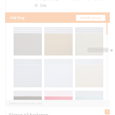
Chic
Välj färg
beställa prover
ALTERNATIV
Valde [nu] från [alla] alla
Färgen på beslagen