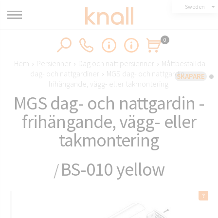
Sweden
0
Hem
›
Persienner
›
Dag och natt persienner
›
Måttbeställda
dag- och nattgardiner
›
MGS dag- och nattgardin -
SKAPARE
frihängande, vägg- eller takmontering
MGS dag- och nattgardin -
frihängande, vägg- eller
takmontering
BS-010 yellow
/