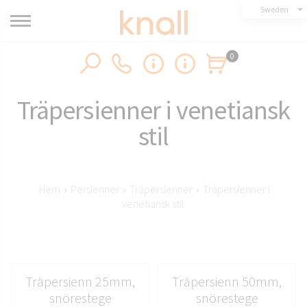
Sweden
0
Träpersienner i venetiansk
stil
Hem
›
Persienner
›
Träpersienner
›
Träpersienner i
venetiansk stil
Träpersienn 25mm,
Träpersienn 50mm,
snörestege
snörestege