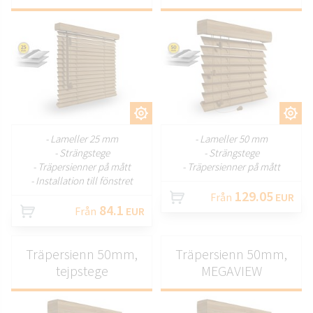
ANPASSA
ANPASSA
- Lameller 25 mm
- Lameller 50 mm
- Strängstege
- Strängstege
- Träpersienner på mått
- Träpersienner på mått
- Installation till fönstret
129.05
Från
EUR
84.1
Från
EUR
Träpersienn 50mm,
Träpersienn 50mm,
tejpstege
MEGAVIEW