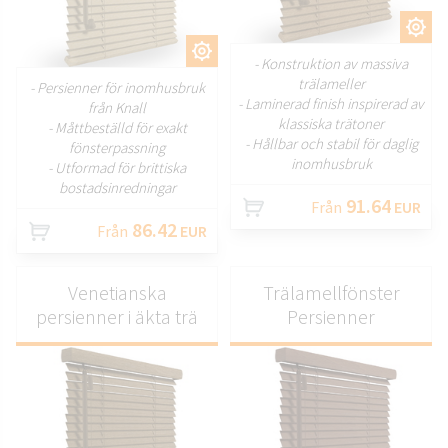
ANPASSA
ANPASSA
- Konstruktion av massiva
trälameller
- Persienner för inomhusbruk
- Laminerad finish inspirerad av
från Knall
klassiska trätoner
- Måttbeställd för exakt
- Hållbar och stabil för daglig
fönsterpassning
inomhusbruk
- Utformad för brittiska
bostadsinredningar
91.64
Från
EUR
86.42
Från
EUR
Venetianska
Trälamellfönster
persienner i äkta trä
Persienner