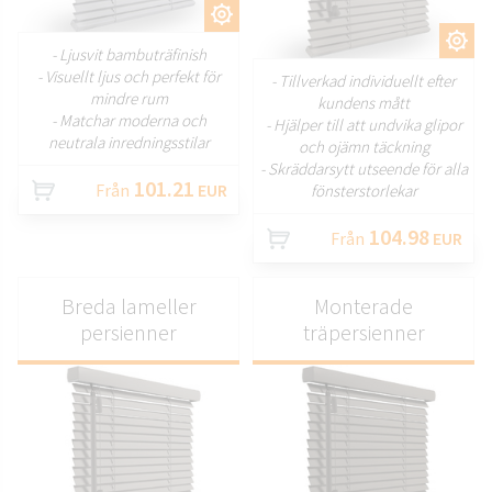
ANPASSA
ANPASSA
- Ljusvit bambuträfinish
- Visuellt ljus och perfekt för
- Tillverkad individuellt efter
mindre rum
kundens mått
- Matchar moderna och
- Hjälper till att undvika glipor
neutrala inredningsstilar
och ojämn täckning
- Skräddarsytt utseende för alla
101.21
Från
EUR
fönsterstorlekar
104.98
Från
EUR
Breda lameller
Monterade
persienner
träpersienner