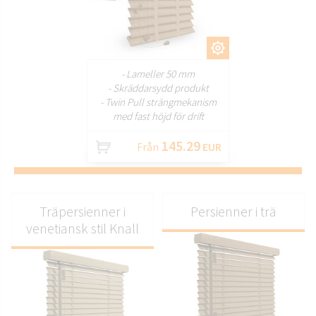
ANPASSA
- Lameller 50 mm
- Skräddarsydd produkt
- Twin Pull strängmekanism
med fast höjd för drift
145.29
Från
EUR
Träpersienner i
Persienner i trä
venetiansk stil Knall