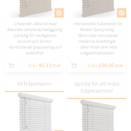
ANPASSA
ANPASSA
- Utseende i äkta trä med
- Horisontella trälameller för
dekorativ laminerad beläggning
flexibel ljusstyrning
- Lämplig för vardagsrum,
- Rena linjer som passar
sovrum och kontor
moderna inredningar
- Kontrollerad ljusjustering och
- Jämn finish över hela
avskildhet
rullgardinsbredden
95.12
100.05
Från
EUR
Från
EUR
Vit träpersienn
Gjorda för att mäta
träpersienner