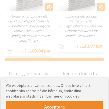
ANPASSA
ANPASSA
- Bredare träribbor för ett
- Exakt monterad inuti
djärvt och elegant utseende
fönsterområdet
- Förbättrad ljusreglering och
- Snyggt, integrerat utseende
kontroll över utsidan
- Utformad exklusivt för
- Lämplig för medelstora och
inomhusinstallation
stora fönster
113.97
Från
EUR
109.04
Från
EUR
Naturlig persienn av
Persienn lönn i trä
trä
Vår webbplats använder cookies. Om du inte vill att
cookies ska sparas på din hårddisk, ändra dina
webbläsarinställningar.
Läs mer om cookies
Acceptera