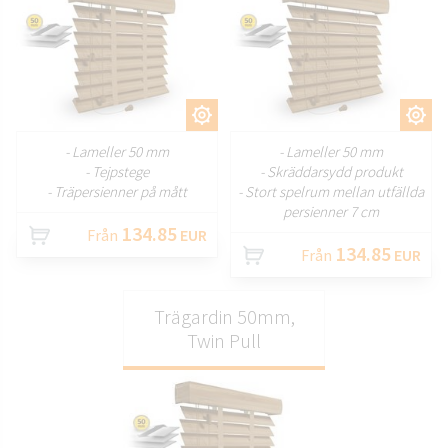
ANPASSA
ANPASSA
- Lameller 50 mm
- Lameller 50 mm
- Tejpstege
- Skräddarsydd produkt
- Träpersienner på mått
- Stort spelrum mellan utfällda
persienner 7 cm
134.85
Från
EUR
134.85
Från
EUR
Trägardin 50mm,
Twin Pull