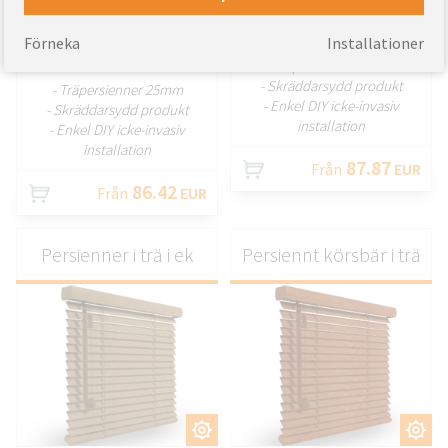
ANPASSA
Förneka
Installationer
ANPASSA
- Träpersienner 25mm
- Skräddarsydd produkt
- Träpersienner 25mm
- Enkel DIY icke-invasiv
- Skräddarsydd produkt
installation
- Enkel DIY icke-invasiv
installation
87.87
Från
EUR
86.42
Från
EUR
Persienner i trä i ek
Persiennt körsbär i trä
ANPASSA
ANPASSA