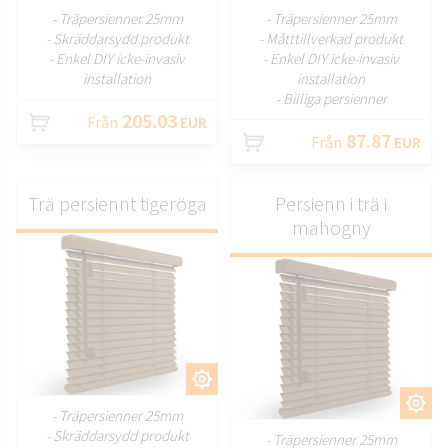
- Träpersienner 25mm
- Träpersienner 25mm
- Skräddarsydd produkt
- Måtttillverkad produkt
- Enkel DIY icke-invasiv
- Enkel DIY icke-invasiv
installation
installation
- Billiga persienner
205.03
Från
EUR
87.87
Från
EUR
Trä persiennt tigeröga
Persienn i trä i
mahogny
ANPASSA
ANPASSA
- Träpersienner 25mm
- Skräddarsydd produkt
- Träpersienner 25mm