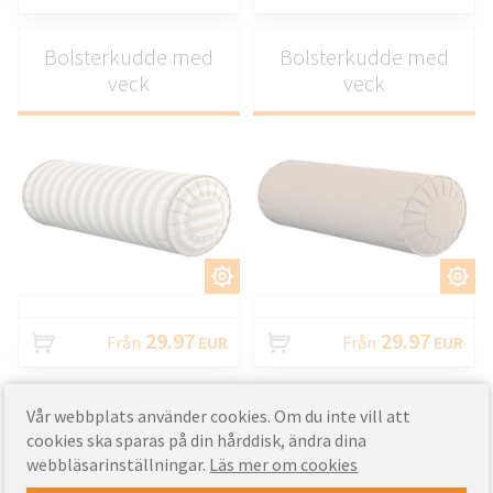
Bolsterkudde med
Bolsterkudde med
veck
veck
ANPASSA
ANPASSA
29.97
29.97
Från
EUR
Från
EUR
Bolsterkudde med
Bolsterkudde med
Vår webbplats använder cookies. Om du inte vill att
veck
veck
cookies ska sparas på din hårddisk, ändra dina
webbläsarinställningar.
Läs mer om cookies