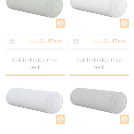
ANPASSA
ANPASSA
31.47
31.47
Från
EUR
Från
EUR
Bolsterkudde med
Bolsterkudde med
veck
veck
ANPASSA
ANPASSA