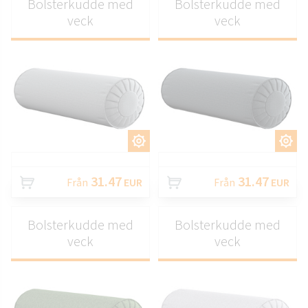
Bolsterkudde med
Bolsterkudde med
veck
veck
ANPASSA
ANPASSA
31.47
31.47
Från
EUR
Från
EUR
Bolsterkudde med
Bolsterkudde med
veck
veck