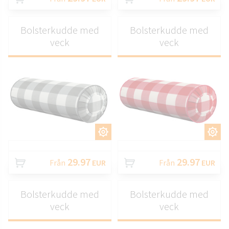
Bolsterkudde med
Bolsterkudde med
veck
veck
ANPASSA
ANPASSA
29.97
29.97
Från
EUR
Från
EUR
Bolsterkudde med
Bolsterkudde med
veck
veck