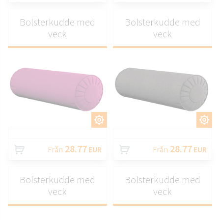
Bolsterkudde med
Bolsterkudde med
veck
veck
ANPASSA
ANPASSA
28.77
28.77
Från
EUR
Från
EUR
Bolsterkudde med
Bolsterkudde med
veck
veck