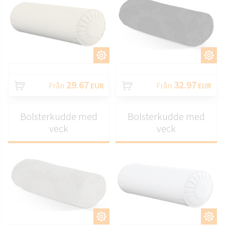
ANPASSA
ANPASSA
29.67
32.97
Från
EUR
Från
EUR
Bolsterkudde med
Bolsterkudde med
veck
veck
ANPASSA
ANPASSA