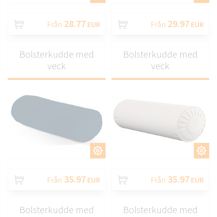
28.77
29.97
Från
EUR
Från
EUR
Bolsterkudde med
Bolsterkudde med
veck
veck
ANPASSA
ANPASSA
35.97
35.97
Från
EUR
Från
EUR
Bolsterkudde med
Bolsterkudde med