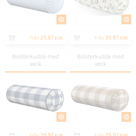
ANPASSA
ANPASSA
27.87
33.87
Från
EUR
Från
EUR
Bolsterkudde med
Bolsterkudde med
veck
veck
ANPASSA
ANPASSA
29.97
29.97
Från
EUR
Från
EUR